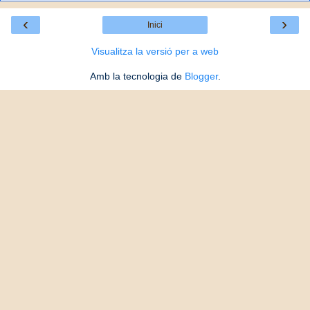
‹
›
Inici
Visualitza la versió per a web
Amb la tecnologia de
Blogger
.