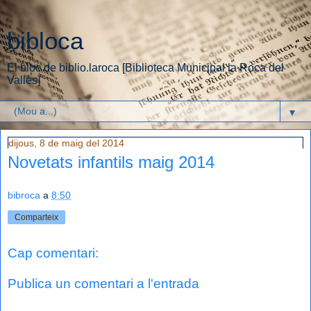
bibloca
El bloc de biblio.laroca [Biblioteca Municipal la Roca del
Vallès]
▼
dijous, 8 de maig del 2014
Novetats infantils maig 2014
bibroca
a
8:50
Comparteix
Cap comentari:
Publica un comentari a l'entrada