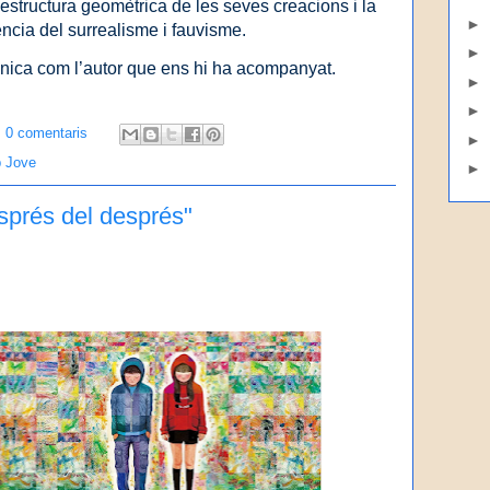
l’estructura geomètrica de les seves creacions i la
►
ència del surrealisme i fauvisme.
►
nica com l’autor que ens hi ha acompanyat.
►
►
0 comentaris
►
b Jove
►
sprés del després"