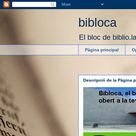
bibloca
El bloc de biblio.
Pàgina principal
O
Descripció de la Pàgina p