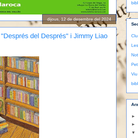
bib
dijous, 12 de desembre del 2024
Se
 "Després del Després" i Jimmy Liao
Clu
Les
Not
Pet
Viu
bib
Arx
►
►
▼