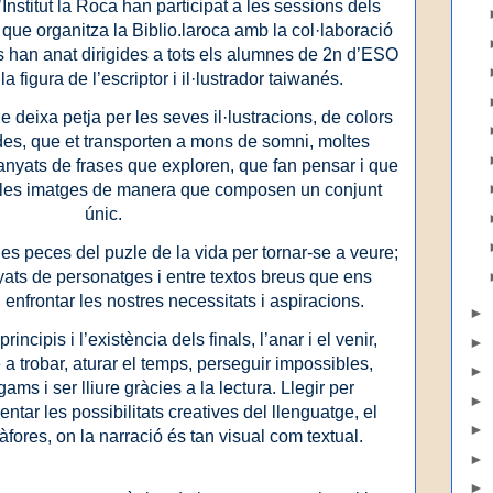
Institut la Roca han participat a les sessions dels
que organitza la Biblio.laroca amb la col·laboració
ons han anat dirigides a tots els alumnes de 2n d’ESO
la figura de l’escriptor i il·lustrador taiwanés.
 deixa petja per les seves il·lustracions, de colors
ides, que et transporten a mons de somni, moltes
nyats de frases que exploren, que fan pensar i que
 les imatges de manera que composen un conjunt
únic.
r les peces del puzle de la vida per tornar-se a veure;
ats de personatges i entre textos breus que ens
i enfrontar les nostres necessitats i aspiracions.
►
incipis i l’existència dels finals, l’anar i el venir,
►
 a trobar, aturar el temps, perseguir impossibles,
►
igams i ser lliure gràcies a la lectura. Llegir per
►
tar les possibilitats creatives del llenguatge, el
►
fores, on la narració és tan visual com textual.
►
►