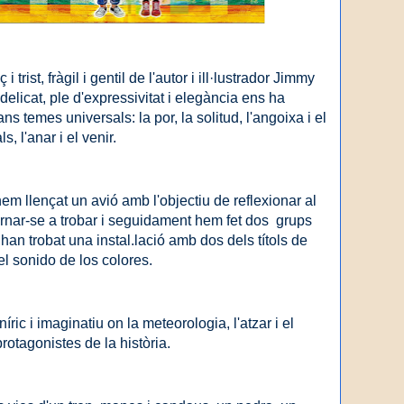
i trist, fràgil i gentil de l'autor i ill·lustrador Jimmy
i delicat, ple d'expressivitat i elegància ens ha
ns temes universals: la por, la solitud, l'angoixa i el
ls, l'anar i el venir.
em llençat un avió amb l'objectiu de reflexionar al
tornar-se a trobar i seguidament hem fet dos grups
 han trobat una instal.lació amb dos dels títols de
el sonido de los colores.
ic i imaginatiu on la meteorologia, l'atzar i el
otagonistes de la història.