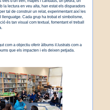
 vies d'un tren, mapes i candaus, un pedra, un
 la lectura en veu alta, han estat els disparadors
per tal de construir un relat, experimentant així les
el llenguatge. Cada grup ha trobat el simbolisme,
ció és tan visual com textual, fomentant el treball
a.
t com a objectiu oferir àlbums il.lustrats com a
lbums que els impacten i els deixen petjada.