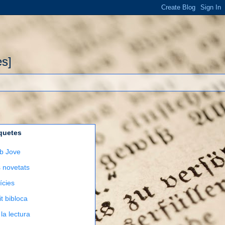
ès]
quetes
b Jove
 novetats
ícies
it bibloca
 la lectura