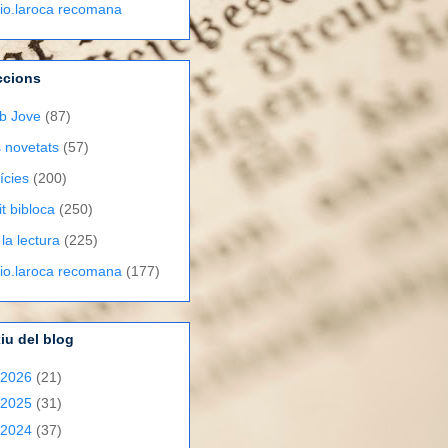
lio.laroca recomana
ccions
b Jove
(87)
 novetats
(57)
ícies
(200)
it bibloca
(250)
 la lectura
(225)
lio.laroca recomana
(177)
iu del blog
2026
(21)
2025
(31)
2024
(37)