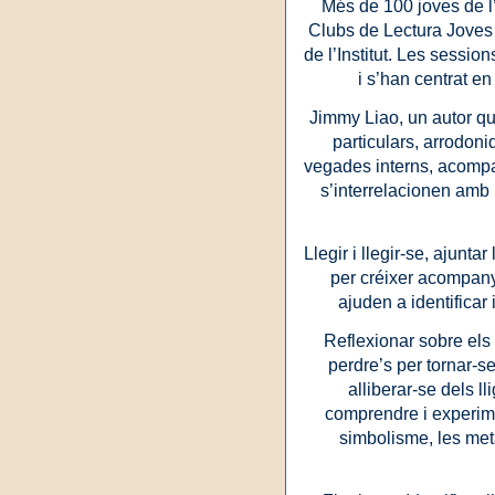
Més de 100 joves de l’
Clubs de Lectura Joves 
de l’Institut. Les sessi
i s’han centrat en 
Jimmy Liao, un autor que
particulars, arrodon
vegades interns, acompa
s’interrelacionen amb
Llegir i llegir-se, ajunta
per créixer acompany
ajuden a identificar 
Reflexionar sobre els pr
perdre’s per tornar-se
alliberar-se dels ll
comprendre i experimen
simbolisme, les metà