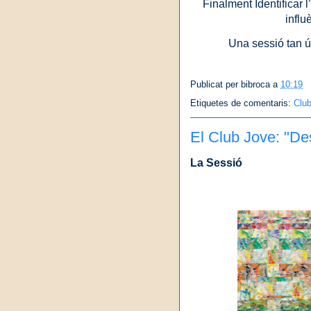
Finalment Identificar 
influ
Una sessió tan ú
Publicat per
bibroca
a
10:19
Etiquetes de comentaris:
Clu
El Club Jove: "De
La Sessió