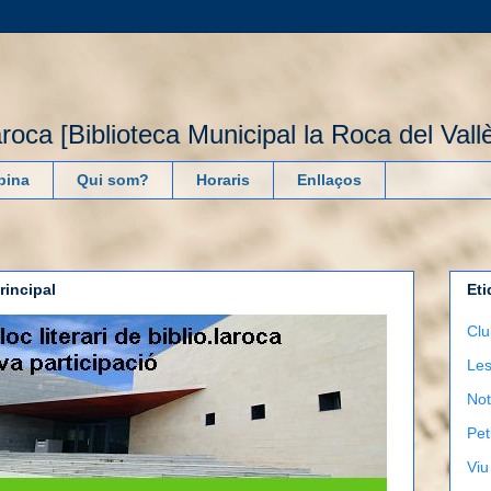
laroca [Biblioteca Municipal la Roca del Vall
pina
Qui som?
Horaris
Enllaços
rincipal
Eti
Clu
Les
Not
Pet
Viu