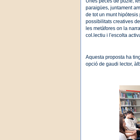
Unes peces de puzle, les
paraigües, juntament amb
de tot un munt hipótesis 
possibilitats creatives d
les metàfores on la narra
col.lectiu i l'escolta activ
Aquesta proposta ha tingu
opció de gaudi lector, à